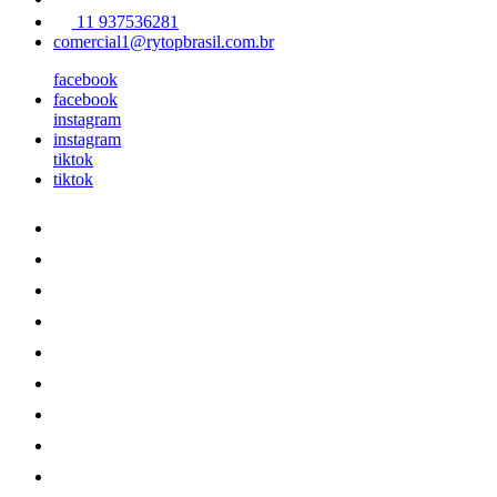
11 937536281
comercial1@rytopbrasil.com.br
facebook
facebook
instagram
instagram
tiktok
tiktok